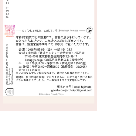
銭湯ギャラリーby @小杉湯／高円寺