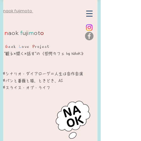
naok fujimoto
n
aok
f
uji
m
ot
o
G
eek
L
ove
P
roject
”観る×聞く×話す”の《哲愕カフェ by NAoK》
#シナリオ・ダイアローグ＝人生は自作自演​
​#パンと薔薇と猫、ときどき、AI
#スライス・オブ・ライフ