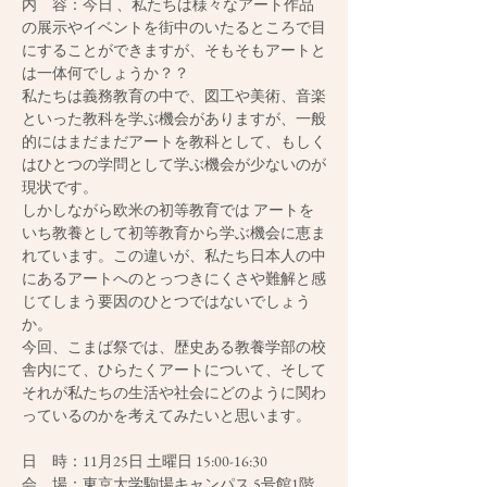
内　容：今日 、私たちは様々なアート作品
の展示やイベントを街中のいたるところで目
にすることができますが、そもそもアートと
は一体何でしょうか？？
私たちは義務教育の中で、図工や美術、音楽
といった教科を学ぶ機会がありますが、一般
的にはまだまだアートを教科として、もしく
はひとつの学問として学ぶ機会が少ないのが
現状です。
しかしながら欧米の初等教育では アートを
いち教養として初等教育から学ぶ機会に恵ま
れています。この違いが、私たち日本人の中
にあるアートへのとっつきにくさや難解と感
じてしまう要因のひとつではないでしょう
か。
今回、こまば祭では、歴史ある教養学部の校
舎内にて、ひらたくアートについて、そして
それが私たちの生活や社会にどのように関わ
っているのかを考えてみたいと思います。
日　時：11月25日 土曜日 15:00-16:30
会　場：東京大学駒場キャンパス 5号館1階 