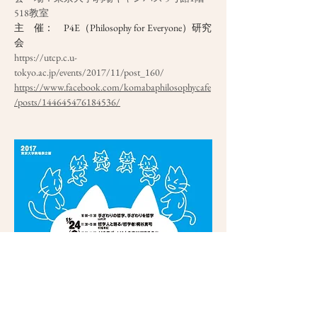
518教室
主　催：　P4E（Philosophy for Everyone）研究
会
https://utcp.c.u-
tokyo.ac.jp/events/2017/11/post_160/
https://www.facebook.com/komabaphilosophycafe
/posts/144645476184536/