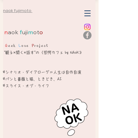
naok fujimoto
n
aok
f
uji
m
ot
o
G
eek
L
ove
P
roject
”観る×聞く×話す”の《哲愕カフェ by NAoK》
#シナリオ・ダイアローグ＝人生は自作自演​
​#パンと薔薇と猫、ときどき、AI
#スライス・オブ・ライフ