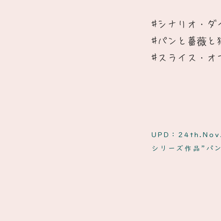
#シナリオ・ダ
​#パンと薔薇と
#スライス・オ
UPD：24th.Nov
​シリーズ作品”パ