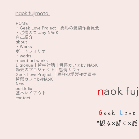
naok fujimoto
HOME
・Geek Love Project｜異形の愛製作委員会
・哲愕カフェby NAoK
自己紹介
about
・Works
ポートフォリオ
・works
recent art works
Dialogue｜哲学対話｜哲愕カフェby NAoK
過去のプロジェクト｜哲愕カフェ
Geek Love Project ｜異形の愛製作委員会
哲愕カフェbyNAoK
New
n
aok
f
uj
portfolio
基本レイアウト
contact
G
eek
L
ov
”観る×聞く×話す