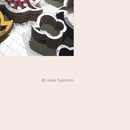
© naok fujimoto