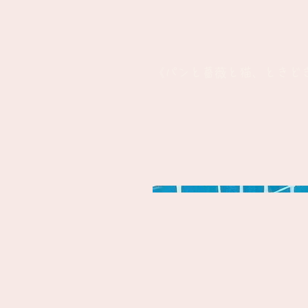
《パンと薔薇と猫、ときどき、AI》 Br