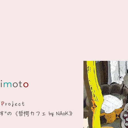
i
m
ot
o
e
P
roject
”の《哲愕カフェ by NAoK》