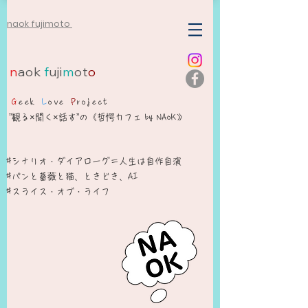
naok fujimoto
n
aok
f
uji
m
ot
o
G
eek
L
ove
P
roject
”観る×聞く×話す”の《哲愕カフェ by NAoK》
#シナリオ・ダイアローグ＝人生は自作自演​
​#パンと薔薇と猫、ときどき、AI
#スライス・オブ・ライフ