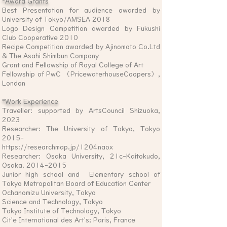
*Award Grants
Best Presentation for audience awarded by
University of Tokyo/AMSEA 2018
Logo Design Competition awarded by Fukushi
Club Cooperative 2010
Recipe Competition awarded by Ajinomoto Co.Ltd
& The Asahi Shimbun Company
Grant and Fellowship of Royal College of Art
Fellowship of PwC （
PricewaterhouseCoopers）,
London
*Work Experience
Traveller: supported by ArtsCouncil Shizuoka,
2023
Researcher: The University of Tokyo, Tokyo
2015-
https://researchmap.jp/1204naox
Researcher: Osaka University, 21c-Kaitokudo,
Osaka.
2014-2015
Junior high school and Elementary school of
Tokyo Metropolitan Board of Education Center
Ochanomizu University, Tokyo
Science and Technology, Tokyo
Tokyo Institute of Technology, Tokyo
Cit'e International des Art's; Paris, France