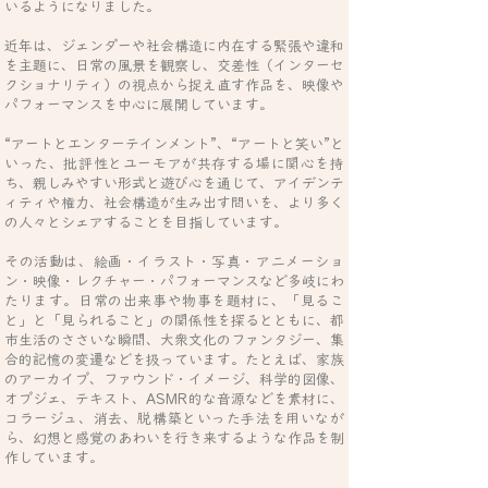
いるようになりました。
近年は、ジェンダーや社会構造に内在する緊張や違和
を主題に、日常の風景を観察し、交差性（インターセ
クショナリティ）の視点から捉え直す作品を、映像や
パフォーマンスを中心に展開しています。
“アートとエンターテインメント”、“アートと笑い”と
いった、批評性とユーモアが共存する場に関心を持
ち、親しみやすい形式と遊び心を通じて、アイデンテ
ィティや権力、社会構造が生み出す問いを、より多く
の人々とシェアすることを目指しています。
その活動は、絵画・イラスト・写真・アニメーショ
ン・映像・レクチャー・パフォーマンスなど多岐にわ
たります。日常の出来事や物事を題材に、「見るこ
と」と「見られること」の関係性を探るとともに、都
市生活のささいな瞬間、大衆文化のファンタジー、集
合的記憶の変遷などを扱っています。たとえば、
家族
のアーカイブ、ファウンド・イメージ、科学的図像、
オブジェ、テキスト、ASMR的な音源などを素材に、
コラージュ、消去、脱構築といった手法を用いなが
ら、幻想と感覚のあわいを行き来するような作品を制
作しています。