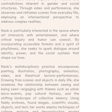
contradictions inherent in gender and social
structures. Through video and performance, she
observes and reframes scenes from everyday life,
employing an intersectional perspective to
address complex realities.
Nao
k is particularly interested in the space where
art intersects with entertainment, and where
critical inquiry and humor can coexist. By
incorporating accessible formats and a spirit of
playfulness, she seeks to spark dialogue around
identity, power, and the social systems that
shape our lives.
Naok’s multidisciplinary practice encompasses
painting, illustration, photography, animation,
video, and theatrical lecture-performances.
Drawing from scenes and objects in daily life, she
examines the relationship between seeing and
being seen—engaging with themes such as urban
micro-events, pop cultural fantasy, and the
shifting landscape of collective memory.
Using
family archives, found images, scientific visuals,
objects, and text, her works employ techniques of
collage, erasure, and deconstruction, moving