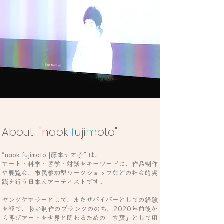
​Abo
ut "
n
aok
f
uji
m
oto
"
”naok fujimoto |藤本ナオ子” は、
アート・科学・哲学・対話をキーワードに、作品制作
や展覧会、市民参加型ワークショップなどの社会的実
践を行う日本人アーティストです。
ヤングケアラーとして、またサバイバーとしての経験
を経て、長い制作のブランクののち、2020年前後か
ら再びアートを世界と関わるための「言葉」として用