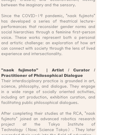
between the imaginary and the sensory.
Since the COVID-19 pandemic, "naok fujimoto"
has developed a series of theatrical lecture-
performances that reconsider gender norms and
social hierarchies through a feminine first-person
voice. These works represent both a personal
and artistic challenge: an exploration of how art
can connect with society through the lens of lived
experience and intersectionality.
"naok fujimoto" | Artist / Curator /
Practitioner of Philosophical Dialogue
Their interdisciplinary practice is grounded in art,
science, philosophy, and dialogue. They engage
in a wide range of socially oriented activities,
including art production, exhibition curation, and
facilitating public philosophical dialogues.
After completing their studies at the RCA, "naok
fujimoto" joined an advanced robotics research
project at the Tokyo Institute of
Technology（Now; Science Tokyo）. They later