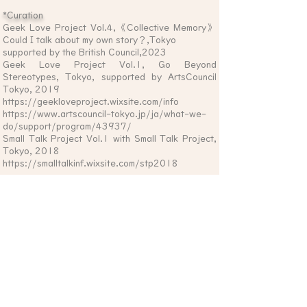
*Curation
Geek Love Project Vol.4,《Collective Memory》
Could I talk about my own story？,Tokyo
supported by the British Council,2023
Geek Love Project Vol.1, Go Beyond
Stereotypes, Tokyo, supported by ArtsCouncil
Tokyo, 2019
https://geekloveproject.wixsite.com/info
https://www.artscouncil-tokyo.jp/ja/what-we-
do/support/program/43937/
Small Talk Project Vol.1 with Small Talk Project,
Tokyo, 2018
https://smalltalkinf.wixsite.com/stp2018
*
Story
naok fujimoto moved to the UK to study
contemporary art and sculpture at the Royal
College of Art after experiencing life as a young
carer and survivor.
In London, naok met two British artists (Professor
Glyn Williams and Helen Chadwick) with distinct
styles and approaches to expression. Through