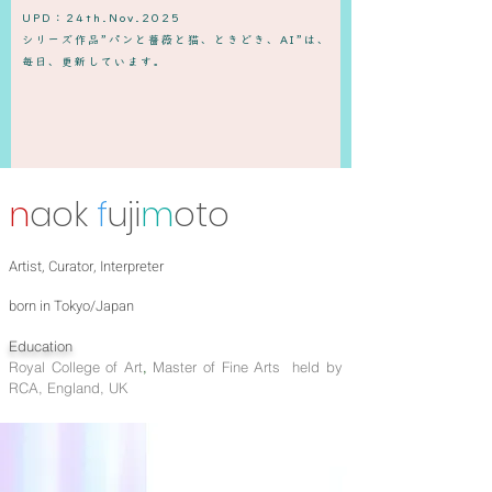
UPD：24th.Nov.2025
​シリーズ作品”パンと薔薇と猫、ときどき、AI”は、
毎日、更新しています。
n
aok
f
uji
m
oto
Artist, Curator, Interpreter
born in Tokyo/Japan
Education
Royal College of Art
,
Master of Fine Arts held by
RCA, England, UK