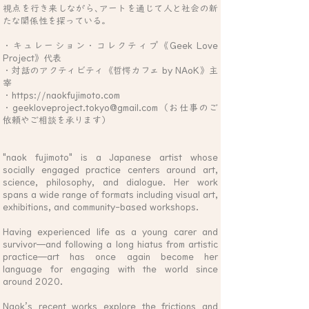
視点を行き来しながら､アートを通じて人と社会の新
たな関係性を探っている。
・キュレーション・コレクティブ《Geek Love
Project》代表
・対話のアクティビティ《哲愕カフェ by NAoK》主
宰​
・
https://naokfujimoto.com
・
geekloveproject.tokyo@gmail.com
（お仕事のご
依頼やご相談を承ります）
"naok fujimoto" is a Japanese artist whose
socially engaged practice centers around art,
science, philosophy, and dialogue. Her work
spans a wide range of formats including visual art,
exhibitions, and community-based workshops.
Having experienced life as a young carer and
survivor—and following a long hiatus from artistic
practice—art has once again become her
language for engaging with the world since
around 2020.
Naok’s recent works explore the frictions and