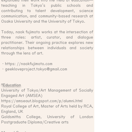
expanded their work into the field of education—
teaching in Tokyo’s public schools and
contributing to talent development, science
communication, and community-based research at
Osaka University and the University of Tokyo.
Today, naok fujimoto works at the intersection of
three roles: artist, curator, and dialogue
practitioner. Their ongoing practice explores new
relationships between individuals and society
through the lens of art.
・https: //naokfujimoto.com
・
geekloveproject.tokyo@gmail.com
*Education
University of Tokyo/Art Management of Socially
Engaged Art (AMSEA)
https://amseaut.blogspot.com/p/alumni.html
Royal College of Art, Master of Arts held by RCA,
England, UK
Goldsmiths College, University of London
Postgraduate Diploma/Creative arts