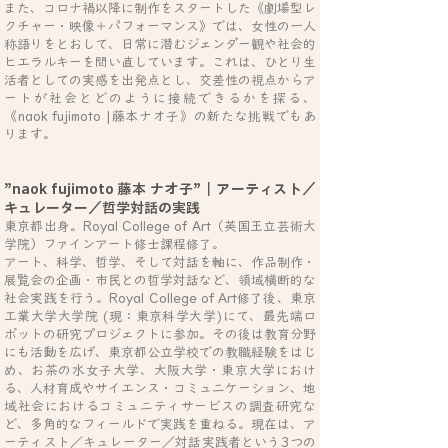
また、コロナ禍以降に制作をスタートした《劇場型レ
クチャー・映像＋パフォーマンス》では、女性の一人
称語りをとおして、日常に潜むジェンダー観や社会的
ヒエラルキーを問い直しています。これは、ひとり生
活者としての実感を出発点とし、交差性の視点からア
ートが社会とどのように接続できるかを探る、
《naok fujimoto |藤本ナオ子》の新たな挑戦でもあ
ります。
”naok fujimoto 藤本 ナオ子”｜アーティスト／
キュレーター／哲学対話の実践
東京都出身。Royal College of Art（英国王立芸術大
学院）ファインアート修士課程修了。
アート、科学、哲学、そして対話を軸に、作品制作・
展覧会の企画・市民との哲学対話など、領域横断的な
社会実践を行う。Royal College of Art修了後、東京
工業大学大学院 (現：東京科学大学
)にて、最先端ロ
ボットの研究プロジェクトに参加。その後は教育分野
にも活動を広げ、東京都公立学校での教職経験をはじ
め、お茶の水女子大学、大阪大学・東京大学におけ
る、人材育成やサイエンス・コミュニケーション、地
域社会におけるコミュニティサービスの調査研究な
ど、多角的なフィールドで実践を重ねる。現在は、ア
ーティスト／キュレーター／対話実践者という3つの