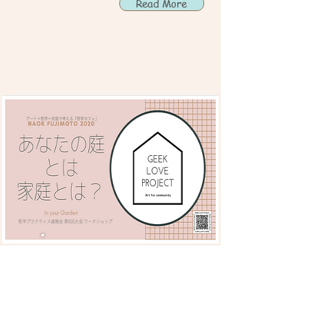
Read More
Geek Love Project Vol.2
哲学対話ワークショップ
《あなたの庭とは家庭とは？》
@哲学プラクティス連絡会（第６回大
会）オンライン（2020/09）