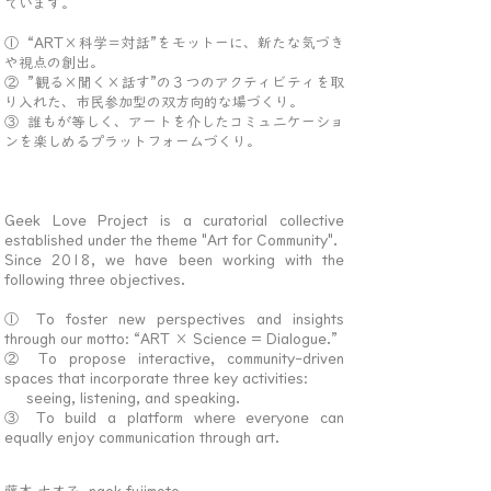
ています。
① “ART×科学＝対話”をモットーに、新たな気づき
や視点の
創出。
② ”観る×聞く×話す”の３つのアクティビティを取
り入れた、市民参加型の双方向的な場づくり。
③ 誰もが等しく、アートを介したコミュニケーショ
ンを楽しめるプラットフォームづくり。
Geek Love Project is a curatorial collective
established under the theme "Art for Community".
Since 2018, we have been working with the
following three objectives.
① To foster new perspectives and insights
through our motto: “ART × Science = Dialogue.”
② To propose interactive, community-driven
spaces that incorporate three key activities:
seeing, listening, and speaking.
③ To build a platform where everyone can
equally enjoy communication through art.​