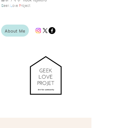
藤本 ナオ子 naok fujimoto
G
eek
L
ove
P
roject
About Me