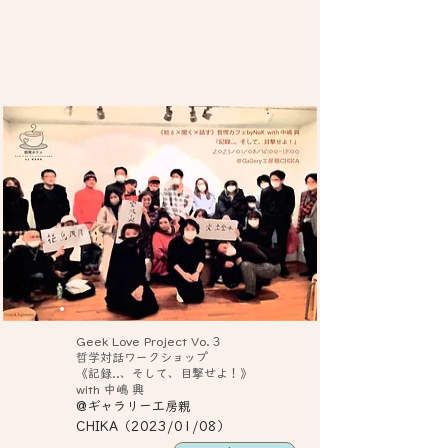
Geek Love Project Vo.３
哲学対話ワークショップ
《記録..、そして、目撃せよ！》
with 中嶋 興
@ギャラリー工房親
CHIKA（2023/01/08）