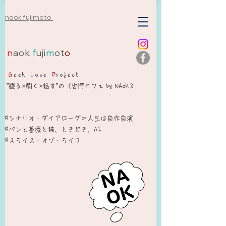
naok fujimoto
n
aok
f
uji
m
ot
o
G
eek
L
ove
P
roject
”観る×聞く×話す”の《哲愕カフェ by NAoK》
#シナリオ・ダイアローグ＝人生は自作自演​
​#パンと薔薇と猫、ときどき、AI
#スライス・オブ・ライフ