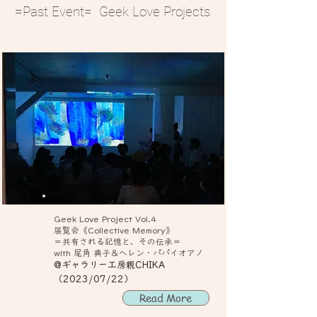
=Past Event= Geek Love Projects
Geek Love Project Vol.4
展覧会《Collective Memory》
＝共有される記憶と、その伝承＝
with 尾角 典子＆ヘレン・パパイオアノ
@ギャラリー工房親CHIKA
（2023/07/22）
Read More