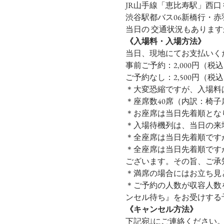
JR山手線「恵比寿駅」西口 
渋谷駅都バス06新橋行・赤
当日の 交通状況もあります
《入場料・入場方法》
当日、現地にてお支払いく
事前ご予約：2,000円（税
ご予約なし：2,500円（税
＊大変恐縮ですが、入場料
＊座席数40席（内訳：椅子
＊お座席は当日先着順となり
＊入場待機列は、当日の来
＊全座席は当日先着順です
＊全座席は当日先着順です
ございます。その旨、ご承
＊満席の場合にはお立ち見
＊ご予約の人数が収容人数
ンセル待ち』をお受けする
《キャンセル方法》
下記宛↓にご連絡ください