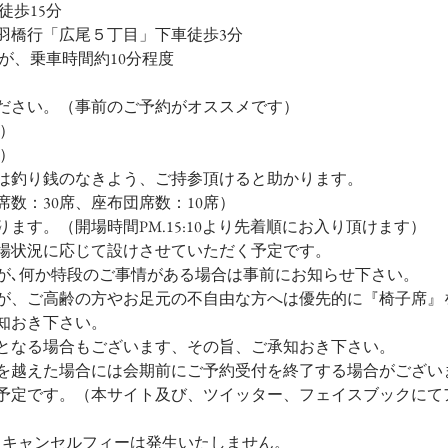
徒歩15分
羽橋行「広尾５丁目」下車徒歩3分
が、乗車時間約10分程度
ださい。（事前のご予約がオススメです）
込）
込）
は釣り銭のなきよう、ご持参頂けると助かります。
席数：30席、座布団席数：10席）
ます。（開場時間PM.15:10より先着順にお入り頂けます）
場状況に応じて設けさせていただく予定です。
が､何か特段のご事情がある場合は事前にお知らせ下さい。
が、ご高齢の方やお足元の不自由な方へは優先的に『椅子席』
知おき下さい。
となる場合もございます、その旨、ご承知おき下さい。
を越えた場合には会期前にご予約受付を終了する場合がござい
予定です。（本サイト及び、ツイッター、フェイスブックにて
。キャンセルフィーは発生いたしません。