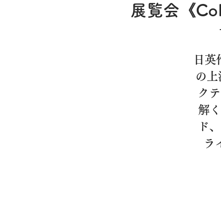
展覧会《Col
日英
の上
クテ
解く
ド、
ラ