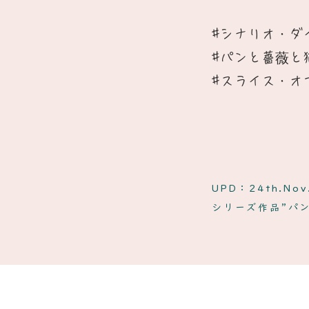
#シナリオ・ダ
​#パンと薔薇と
#スライス・オ
UPD：24th.Nov
​シリーズ作品”パ