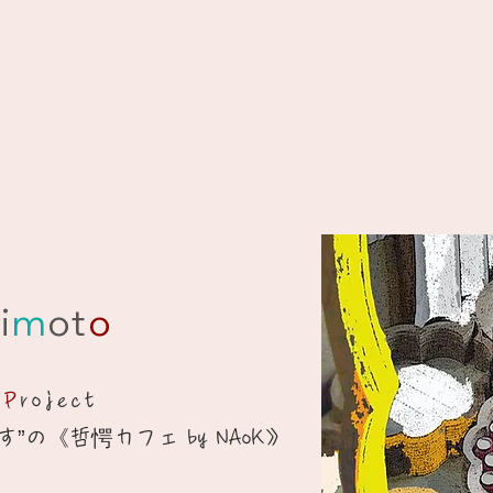
i
m
ot
o
e
P
roject
”の《哲愕カフェ by NAoK》