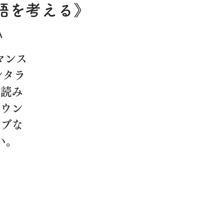
の物語を考える》
A
マンス
ンタラ
“読み
サウン
シブな
い。