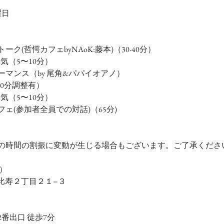
曜日
ト
ェアトーク(哲愕カフェbyNAoK:藤本)（30-40分）
/換気（5〜10分）
パフォーマンス（by 尾角&パパイオアノ）
/途中10分調整有）
/換気（5〜10分）
フェ(参加者全員での対話)（65分)        
の時間の割振に変動が生じる場合もございます。ご了承くださ
）
区恵比寿２丁目２１−３
番出口 徒歩7分