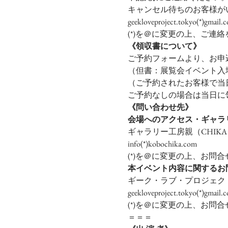
キャンセル待ちのお客様が
geekloveproject.tokyo(*)gmail.
(*)を＠に変更の上、ご連
《領収書について》
ご予約フォームより、お申込
（但書：展覧会イベント入場料
（ご予約されたお客様で当
ご予約なしの場合は当日に領
《問い合わせ先》
会場へのアクセス・ギャラ
ギャラリー工房親（CHIKA
info(*)kobochika.com 
(*)を＠に変更の上、お問
本イベント内容に関するお
ギーク・ラブ・プロジェ
geekloveproject.tokyo(*)gmail.
(*)を＠に変更の上、お問
＝＝＝