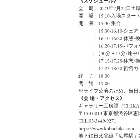
《スケジュール》
会　期：2023年7月22日土
開　場：15:10-入場スター
開　演：15:30-集合
　　　：15:30-16:10-シ
　　　：16:10-16:20-休憩
　　　：16:20-17:15-
             ：（30分＋15分
　　　：17:15-17:25-休憩
　　　：17:25-18:30-哲愕カ
終　了：18:30
閉　館：19:00
※ライブ公演のため、当日
《会 場・アクセス》
ギャラリー工房親（CHIKA
〒150-0013 東京都渋谷
TEL:03-3449-9271
https://www.kobochika.com
地下鉄日比谷線「広尾駅」2