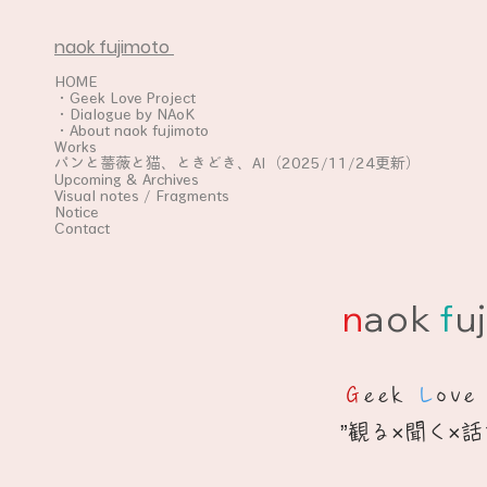
naok fujimoto
HOME
・Geek Love Project
・Dialogue by NAoK
・About naok fujimoto
Works
パンと薔薇と猫、ときどき、AI（2025/11/24更新）
Upcoming & Archives
Visual notes / Fragments
Notice
Contact
n
aok
f
uj
G
eek
L
ov
”観る×聞く×話す