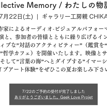
lective Memory / わたし
7月22日(土)
  |  
ギャラリー工房親 CHIK
作家によるオーディオ-ビジュアルパフォー
演と、参加者の皆様とともに繰り広げるイ
ィブな”対話のアクティビティー”（鑑賞を
”哲学カフェ）を開催いたします。映像と
そして”言葉の海”へとダイブする”イマー
イブアート体験”をぜひこの夏お楽しみ下さ
7/22のご予約の受付が完了しました
ありがとうございました。Geek Love Projet