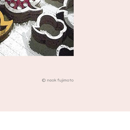
© naok fujimoto