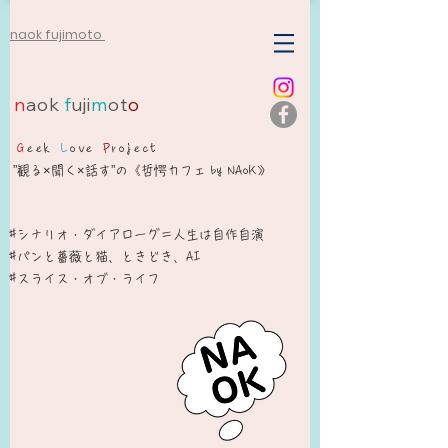
naok fujimoto
n
aok
f
uji
m
ot
o
G
eek
L
ove
P
roject
”観る×聞く×話す”の《哲愕カフェ by NAoK》
#シナリオ・ダイアローグ＝人生は自作自演​
​#パンと薔薇と猫、ときどき、AI
#スライス・オブ・ライフ