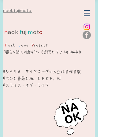
naok fujimoto
n
aok
f
uji
m
ot
o
G
eek
L
ove
P
roject
”観る×聞く×話す”の《哲愕カフェ by NAoK》
#シナリオ・ダイアローグ＝人生は自作自演​
​#パンと薔薇と猫、ときどき、AI
#スライス・オブ・ライフ