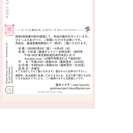
銭湯ギャラリーby @小杉湯／高円寺