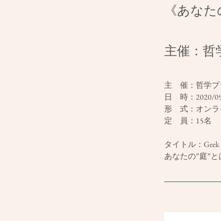
《あなた
主催：哲
主　催：哲学プ
日　時：2020/09/
形　式：オンラ
定　員：15名
タイトル：Geek 
あなたの”庭”と