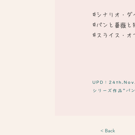
#シナリオ・ダ
​#パンと薔薇と
#スライス・オ
UPD：24th.Nov
​シリーズ作品”パ
< Back