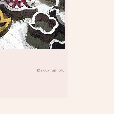
© naok fujimoto