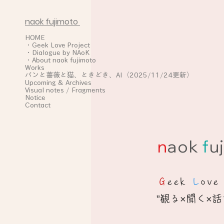
naok fujimoto
HOME
・Geek Love Project
・Dialogue by NAoK
・About naok fujimoto
Works
パンと薔薇と猫、ときどき、AI（2025/11/24更新）
Upcoming & Archives
Visual notes / Fragments
Notice
Contact
n
aok
f
uj
G
eek
L
ov
”観る×聞く×話す