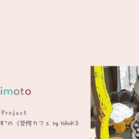
i
m
ot
o
e
P
roject
”の《哲愕カフェ by NAoK》