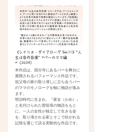
《シナリオ・ダイアローグ Ser.11》”人
生は自作自演” =バーのママ編
=（2024）
本作品は、国分寺にあるバーを舞台に
展開されるパフォーマンス作品です。
祖父母の家の取り壊しに立ち会うバー
のママのモノローグを軸に物語が進み
ます。
明治時代に生まれ、『家女（かめ）』
と名付けられた曽祖母の物語をもと
に、一人の女性が独立して生きる姿
を、取り壊される家とそこで紡がれる
記憶を通じて語る実験的な作品です。