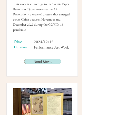
This work is an homage to the "White Paper
Revolution" (also known as the A4
Revolution), a wave of protests that emerged
across China between November and
December 2022 during the COVID-19
pandemic.
Price
2024/12/15
Performance Art Work
Duration
Read More