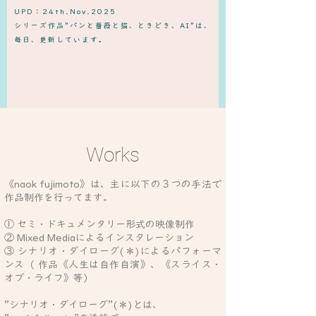
UPD：24th.Nov.2025
​シリーズ作品”パンと薔薇と猫、ときどき、AI”は、
毎日、更新しています。
Works
《naok fujimoto》は、主に
以下の３つの手法で
作品制作を行ってます。
① セミ・ドキュメンタリー形式の映像制作
② Mixed Mediaによるインスタレーション
③ シナリオ・ダイローグ(
＊)
によるパフォーマ
ンス
（ 作品《人生は自作自演》、《
スライス・
オブ・ライフ》等
）
”シナリオ・ダイローグ”
(
＊)とは、