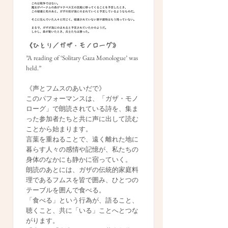
《ひとり／ガザ・モノローグ》
”A reading of ‘Solitary Gaza Monologue’ was
held.”
《声とフムスのあいだで》
このパフォーマンスは、「ガザ・モノ
ローグ」で朗読されている詩を、集ま
った参加者たちと共に声に出して読む
ことから始まります。
言葉を重ねることで、遠く離れた地に
暮らす人々の感情や記憶が、私たちの
身体のなかにも静かに宿っていく。
朗読のあとには、ガザの伝統的家庭料
理であるフムスを皆で囲み、ひとつの
テーブルを囲んで食べる。
「食べる」という行為が、語ること、
聴くこと、共に「いる」ことへとつな
がります。