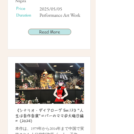
Niigata
Price
2025/05/05
Performance Art Work
Duration
Read More
《シナリオ・ダイアローグ Ser.12》”人
生は自作自演”＝バーのママ＠大晦日編
=（2024）
本作は、1979年から2014年まで中国で実