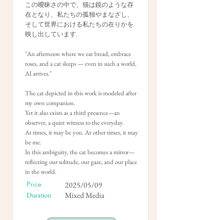
この曖昧さの中で、猫は鏡のような存
在となり、私たちの孤独やまなざし、
そして世界における私たちの在りかを
映し出しています.
"An afternoon where we eat bread, embrace
roses, and a cat sleeps — even in such a world,
AI arrives."
The cat depicted in this work is modeled after
my own companion.
Yet it also exists as a third presence—an
observer, a quiet witness to the everyday.
At times, it may be you. At other times, it may
be me.
In this ambiguity, the cat becomes a mirror—
reflecting our solitude, our gaze, and our place
in the world.
Price
2025/05/09
Mixed Media
Duration