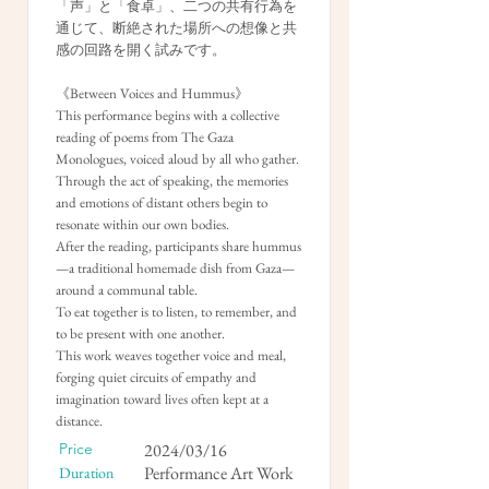
「声」と「食卓」、二つの共有行為を
通じて、断絶された場所への想像と共
感の回路を開く試みです。
《Between Voices and Hummus》
This performance begins with a collective
reading of poems from The Gaza
Monologues, voiced aloud by all who gather.
Through the act of speaking, the memories
and emotions of distant others begin to
resonate within our own bodies.
After the reading, participants share hummus
—a traditional homemade dish from Gaza—
around a communal table.
To eat together is to listen, to remember, and
to be present with one another.
This work weaves together voice and meal,
forging quiet circuits of empathy and
imagination toward lives often kept at a
distance.
Price
2024/03/16
Performance Art Work
Duration