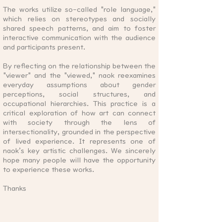
The works utilize so-called "role language,"
which relies on stereotypes and socially
shared speech patterns, and aim to foster
interactive communication with the audience
and participants present.
By reflecting on the relationship between the
"viewer" and the "viewed," naok reexamines
everyday assumptions about gender
perceptions, social structures, and
occupational hierarchies. This practice is a
critical exploration of how art can connect
with society through the lens of
intersectionality, grounded in the perspective
of lived experience. It represents one of
naok’s key artistic challenges.
​
We sincerely
hope many people will have the opportunity
to experience these works.
Thanks