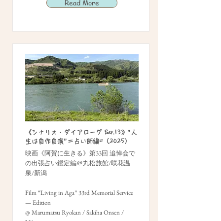
Read More
《シナリオ・ダイアローグ Ser.13》”人
生は自作自演”＝占い師編=（2025）
映画《阿賀に生きる》第33回 追悼会で
の出張占い鑑定編＠丸松旅館/咲花温
泉/新潟
Film “Living in Aga” 33rd Memorial Service
— Edition
@ Marumatsu Ryokan / Sakiha Onsen /