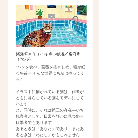
銭湯ギャラリーby @小杉湯／高円寺
（2025）
”パンを食べ、薔薇を抱きしめ、猫が眠
る午後— そんな世界にもAIはやってく
る.”
イラストに描かれている猫は、作者が
ともに暮らしている猫をモデルにして
います.
と、同時に、それは第三の存在―いち
観察者として、日常を静かに見つめる
目撃者でもあります.
あるときは「あなた」であり、またあ
るときは「わたし」かもしれません.