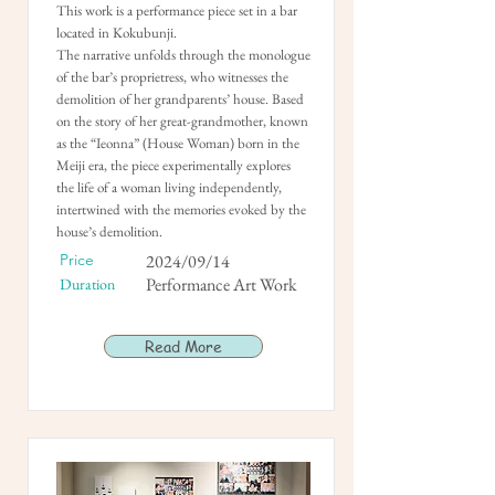
This work is a performance piece set in a bar
located in Kokubunji.
The narrative unfolds through the monologue
of the bar’s proprietress, who witnesses the
demolition of her grandparents’ house. Based
on the story of her great-grandmother, known
as the “Ieonna” (House Woman) born in the
Meiji era, the piece experimentally explores
the life of a woman living independently,
intertwined with the memories evoked by the
house’s demolition.
Price
2024/09/14
Performance Art Work
Duration
Read More