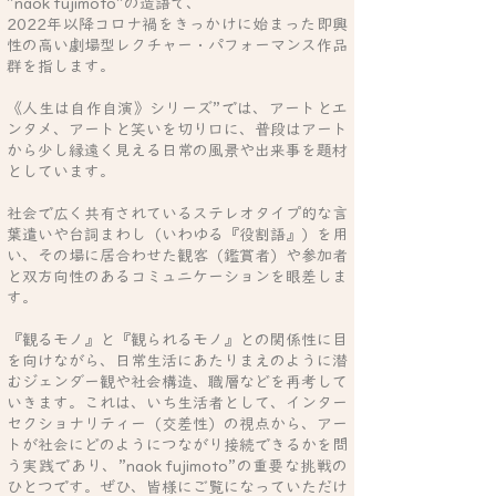
”naok fujimoto”の
造語で、
2022年以降コロナ禍をきっかけに始まった即興
性の高い劇場型レクチャー・パフォーマンス作品
群を指します。
《人生は自作自演》シリーズ”では、
アートとエ
ンタメ、アートと笑いを切り口に、普段はアート
から少し縁遠く見える日常の風景や出来事を題材
としています。
社会で広く共有されているステレオタイプ的な言
葉遣いや台詞まわし（いわゆる『役割語』）を用
い、その場に居合わせた観客（鑑賞者）や参加者
と双方向性のあるコミュニケーションを眼差しま
す。
『観るモノ』と『観られるモノ』との関係性に目
を向けながら、日常生活にあたりまえのように潜
むジェンダー観や社会構造、職層などを再考して
いきます。これは、いち生活者として、インター
セクショナリティー（交差性）の視点から、アー
トが社会にどのようにつながり接続できるかを問
う実践であり、”naok fujimoto”の重要な挑戦の
ひとつです。​​ぜひ、皆様にご覧になっていただけ