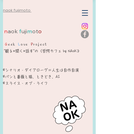
naok fujimoto
n
aok
f
uji
m
ot
o
G
eek
L
ove
P
roject
”観る×聞く×話す”の《哲愕カフェ by NAoK》
#シナリオ・ダイアローグ＝人生は自作自演​
​#パンと薔薇と猫、ときどき、AI
#スライス・オブ・ライフ