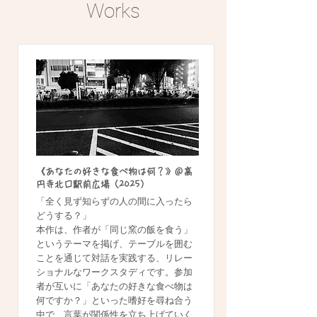
Works
《あなたの好きな食べ物は何？》＠高
円寺北口駅前広場（2025）
「全く見ず知らずの人の間に入ったら
どうする？」
本作は、作者が「同じ窯の飯を食う」
というテーマを掲げ、テーブルを囲む
ことを通じて対話を実践する、リレー
ショナルなワークスタディです。参加
者が互いに「あなたの好きな食べ物は
何ですか？」といった嗜好を尋ね合う
中で、言葉が関係性を立ち上げていく