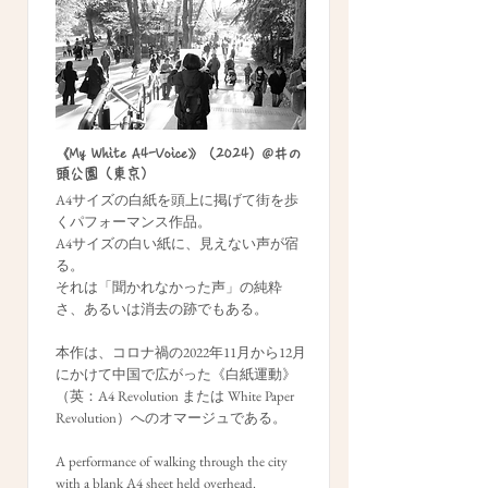
《My White A4-Voice》（2024）@井の
頭公園（東京）
A4サイズの白紙を頭上に掲げて街を歩
くパフォーマンス作品。
A4サイズの白い紙に、見えない声が宿
る。
それは「聞かれなかった声」の純粋
さ、あるいは消去の跡でもある。
本作は、コロナ禍の2022年11月から12月
にかけて中国で広がった《白紙運動》
（英：A4 Revolution または White Paper
Revolution）へのオマージュである。
A performance of walking through the city
with a blank A4 sheet held overhead.