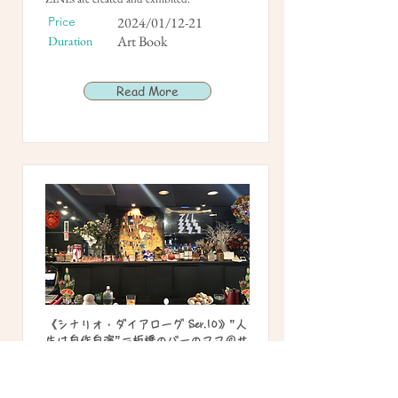
Price
2024/01/12-21
Art Book
Duration
Read More
《シナリオ・ダイアローグ Ser.10》”人
生は自作自演”＝板橋のバーのママ＠サ
ブテレニアン編=（2023）
本作品は、東京・板橋にある老舗バー
の二代目ママを主人公にしたモノロー