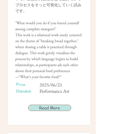
プロセスをそっと可視化していく試み
です。
"What would you do if you found yourself
among complete strangers?"
This work is a relational work-study centered
on the theme of "breaking bread together,"
where sharing a table is practiced through
dialogue. This work gently visualizes the
process by which language begins to build
relationships, as participants ask each other
about their personal food preferences
—“What’s your favorite food?”
Price
2025/06/21
Performance Art
Duration
Read More