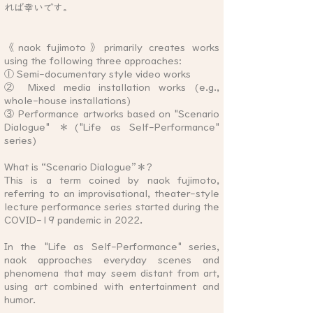
れば幸いです。
《naok fujimoto》primarily creates works
using the following three approaches:
① Semi-documentary style video works
② Mixed media installation works (e.g.,
whole-house installations)
③ Performance artworks based on "Scenario
Dialogue"
＊
("Life as Self-Performance"
series)
What is “Scenario Dialogue”
＊
?
This is a term coined by naok fujimoto,
referring to an improvisational, theater-style
lecture performance series started during the
COVID-19 pandemic in 2022.
In the "Life as Self-Performance" series,
naok approaches everyday scenes and
phenomena that may seem distant from art,
using art combined with entertainment and
humor.